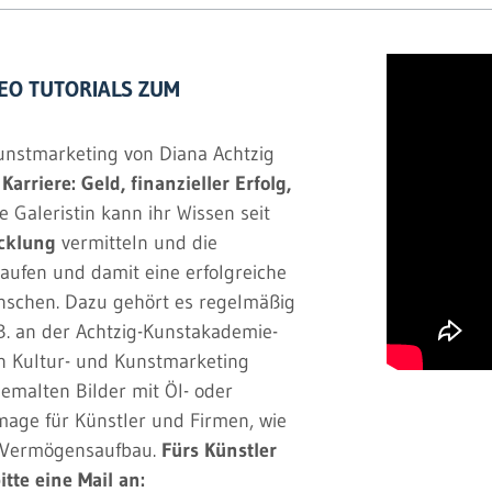
DEO TUTORIALS ZUM
Kunstmarketing von Diana Achtzig
rriere: Geld, finanzieller Erfolg,
he Galeristin kann ihr Wissen seit
icklung
vermitteln und die
aufen und damit eine erfolgreiche
enschen. Dazu gehört es regelmäßig
.B. an der Achtzig-Kunstakademie-
in Kultur- und Kunstmarketing
tgemalten Bilder mit Öl- oder
Image für Künstler und Firmen, wie
n Vermögensaufbau.
Fürs Künstler
tte eine Mail an: