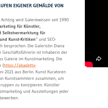
KAUFEN EIGENER GEMÄLDE
VON
Achtzig wird Galeriewissen seit 1990
rketing für Künstler,
d Selbstvermarktung für
und Kunst-Kritiken
“ und SEO-
ch besprochen. Die Galeristin Diana
e Geschäftsführerin ist Inhaberin der
us Galerie im Kunstmarketing. Die
 (
https://abadetto-
Juni 2021 aus Berlin. Kunst Kuratoren
 von Kunstsammlern zusammen, um
gruppen zu konzipieren. Künstler
stmarketing und Ausstellungen jeder
bewerben.