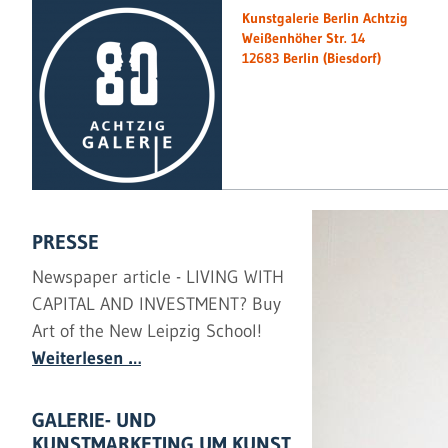
Kunstgalerie Berlin Achtzig
Weißenhöher Str. 14
12683 Berlin (Biesdorf)
PRESSE
Newspaper article - LIVING WITH
CAPITAL AND INVESTMENT? Buy
Art of the New Leipzig School!
Newspaper article - LIVING WITH CAPIT
Weiterlesen …
GALERIE- UND
KUNSTMARKETING UM KUNST