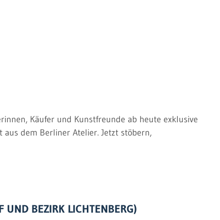
1. Diana Achtzig (Neue Leipziger Schule) Er
Katze und Ball", Acrylbild auf Leinwand, 80 x 
nnen, Käufer und Kunstfreunde ab heute exklusive
 aus dem Berliner Atelier. Jetzt stöbern,
F UND BEZIRK LICHTENBERG)