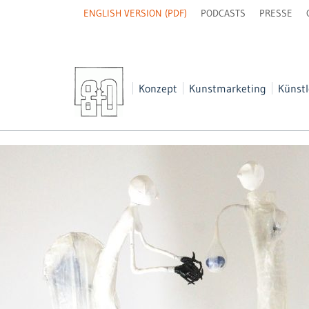
NAVIGATION
ENGLISH VERSION (PDF)
PODCASTS
PRESSE
ÜBERSPRINGEN
Navigation
Konzept
Kunstmarketing
Künstl
überspringen
AL AND INVESTMENT? Buy Art of the New Leipzig School!