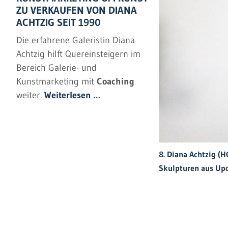
ZU VERKAUFEN VON DIANA
ACHTZIG SEIT 1990
Die erfahrene Galeristin Diana
Achtzig hilft Quereinsteigern im
Bereich Galerie- und
Kunstmarketing mit
Coaching
weiter.
Weiterlesen …
6. Diana Achtzig (
aus Upcycling Mater
eiße Verführung- Liebespaar“, zwei
eln, Preis auf Anfrage!