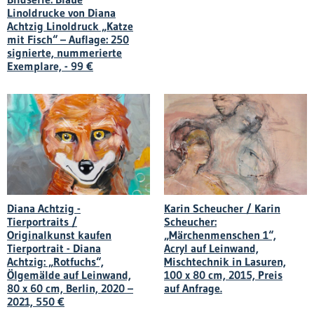
Linoldrucke von Diana
Achtzig Linoldruck „Katze
mit Fisch“ – Auflage: 250
signierte, nummerierte
Exemplare, - 99 €
Diana Achtzig -
Karin Scheucher / Karin
Tierportraits /
Scheucher:
Originalkunst kaufen
„Märchenmenschen 1“,
Tierportrait - Diana
Acryl auf Leinwand,
Achtzig: „Rotfuchs“,
Mischtechnik in Lasuren,
Ölgemälde auf Leinwand,
100 x 80 cm, 2015, Preis
80 x 60 cm, Berlin, 2020 –
auf Anfrage.
2021, 550 €