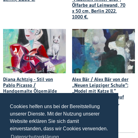
Ölfarbe auf Leinwand, 70
x 50 cm, Berlin 2022,
1000 €.
Alex Bär / Alex Bär von der
Diana Achtzig - Stil von
„Neuen Leipziger Schule“:
Pablo Picasso /
„Model mit Katze II.“
Handgemalte Ölgemälde
(Blau), Mischtechnik auf
- Diana Achtzig: „Dora
Leinwand, 80 x 75 cm,
Maar mit zwei Katzen“,
Cookies helfen uns bei der Bereitstellung
2019, mit Rahmen in
Ölfarbe auf Leinwand, 80
Schwarz, Preise auf
x 60 cm, Jahr: 1981,
unserer Dienste. Mit der Nutzung unserer
Anfrage.
Berlin, Preis auf Anfrage!
Website erklären Sie sich damit
einverstanden, dass wir Cookies verwenden.
Datenschutzerklärung