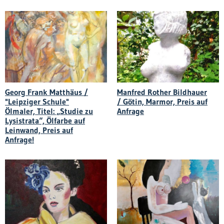
Manfred Rother Bildhauer
Georg Frank Matthäus /
/ Götin, Marmor, Preis auf
"Leipziger Schule"
Anfrage
Ölmaler, Titel: „Studie zu
Lysistrata“, Ölfarbe auf
Leinwand, Preis auf
Anfrage!