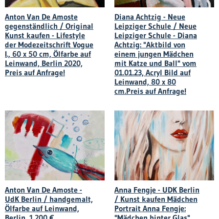
Anton Van De Amoste
Diana Achtzig - Neue
gegenständlich / Original
Leipziger Schule / Neue
Kunst kaufen - Lifestyle
Leipziger Schule - Diana
der Modezeitschrift Vogue
Achtzig: "Aktbild von
I., 60 x 50 cm, Ölfarbe auf
einem jungen Mädchen
Leinwand, Berlin 2020,
mit Katze und Ball" vom
Preis auf Anfrage!
01.01.23, Acryl Bild auf
Leinwand, 80 x 80
cm.Preis auf Anfrage!
Anton Van De Amoste -
Anna Fengje - UDK Berlin
UdK Berlin / handgemalt,
/ Kunst kaufen Mädchen
Ölfarbe auf Leinwand,
Portrait Anna Fengje:
Berlin, 1.200 €.
"Mädchen hinter Glas",