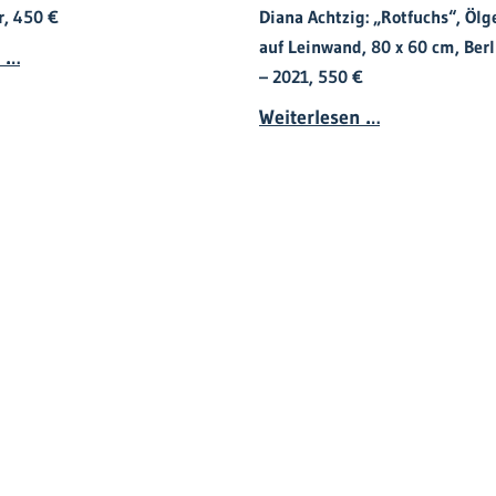
r, 450 €
Diana Achtzig: „Rotfuchs“, Öl
auf Leinwand, 80 x 60 cm, Berl
Anton Van de Amoste - Abstrakt
n …
– 2021, 550 €
Diana Achtzig
Weiterlesen …
oldruck Kunst online kaufen - moderne Druckgrafik