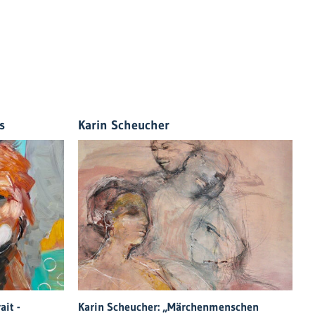
s
Karin Scheucher
G
ait -
Karin Scheucher: „Märchenmenschen
"