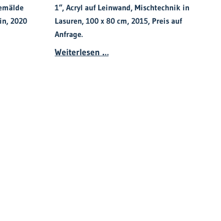
gemälde
1“, Acryl auf Leinwand, Mischtechnik in
„
in, 2020
Lasuren, 100 x 80 cm, 2015, Preis auf
L
Anfrage.
W
 - Tierportraits
Karin Scheucher
Weiterlesen …