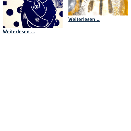
Anton Van de
Weiterlesen …
Diana Achtzig - Blaue Druckgrafik Linold
Weiterlesen …