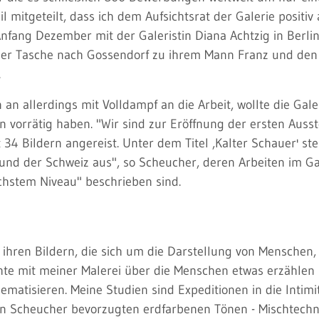
 mitgeteilt, dass ich dem Aufsichtsrat der Galerie positiv a
 Anfang Dezember mit der Galeristin Diana Achtzig in Berli
 der Tasche nach Gossendorf zu ihrem Mann Franz und den 
.
 an allerdings mit Volldampf an die Arbeit, wollte die Gale
n vorrätig haben. "Wir sind zur Eröffnung der ersten Auss
 34 Bildern angereist. Unter dem Titel ,Kalter Schauer' ste
nd der Schweiz aus", so Scheucher, deren Arbeiten im Gal
chstem Niveau" beschrieben sind.
u ihren Bildern, die sich um die Darstellung von Menschen,
hte mit meiner Malerei über die Menschen etwas erzählen
matisieren. Meine Studien sind Expeditionen in die Intimitä
von Scheucher bevorzugten erdfarbenen Tönen - Mischtechni