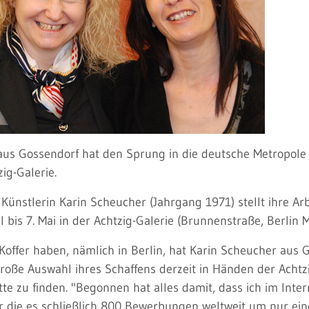
us Gossendorf hat den Sprung in die deutsche Metropole ge
ig-Galerie.
Künstlerin Karin Scheucher (Jahrgang 1971) stellt ihre Ar
l bis 7. Mai in der Achtzig-Galerie (Brunnenstraße, Berlin M
offer haben, nämlich in Berlin, hat Karin Scheucher aus Go
große Auswahl ihres Schaffens derzeit in Händen der Acht
tte zu finden. "Begonnen hat alles damit, dass ich im Inte
ür die es schließlich 800 Bewerbungen weltweit um nur ei