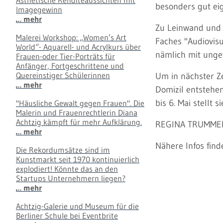
Ästhetische Renditeaussichten mit
besonders gut eig
Imagegewinn
… mehr
Zu Leinwand und P
Malerei Workshop: „Women’s Art
Faches "Audiovis
World“- Aquarell- und Acrylkurs über
nämlich mit ungew
Frauen-oder Tier-Porträts für
Anfänger, Fortgeschrittene und
Quereinstiger Schülerinnen
Um in nächster Ze
… mehr
Domizil entstehe
bis 6. Mai stellt
"Häusliche Gewalt gegen Frauen". Die
Malerin und Frauenrechtlerin Diana
Achtzig kämpft für mehr Aufklärung.
REGINA TRUMME
… mehr
Nähere Infos fin
Die Rekordumsätze sind im
Kunstmarkt seit 1970 kontinuierlich
explodiert! Könnte das an den
Startups Unternehmern liegen?
… mehr
Achtzig-Galerie und Museum für die
Berliner Schule bei Eventbrite