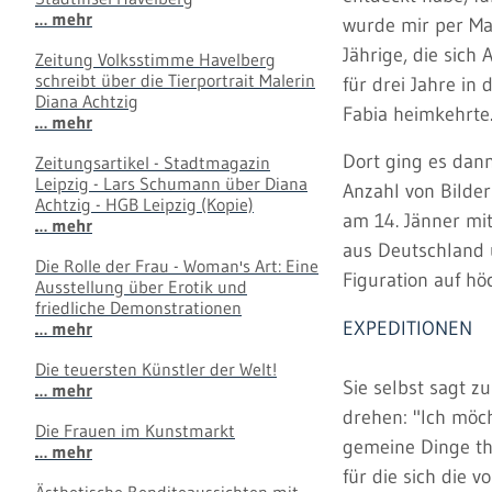
… mehr
wurde mir per Mail
Jährige, die sich
Zeitung Volksstimme Havelberg
schreibt über die Tierportrait Malerin
für drei Jahre in
Diana Achtzig
Fabia heimkehrte
… mehr
Dort ging es dann
Zeitungsartikel - Stadtmagazin
Leipzig - Lars Schumann über Diana
Anzahl von Bilder
Achtzig - HGB Leipzig (Kopie)
am 14. Jänner mit
… mehr
aus Deutschland u
Die Rolle der Frau - Woman's Art: Eine
Figuration auf hö
Ausstellung über Erotik und
friedliche Demonstrationen
EXPEDITIONEN
… mehr
Die teuersten Künstler der Welt!
Sie selbst sagt z
… mehr
drehen: "Ich möc
Die Frauen im Kunstmarkt
gemeine Dinge the
… mehr
für die sich die 