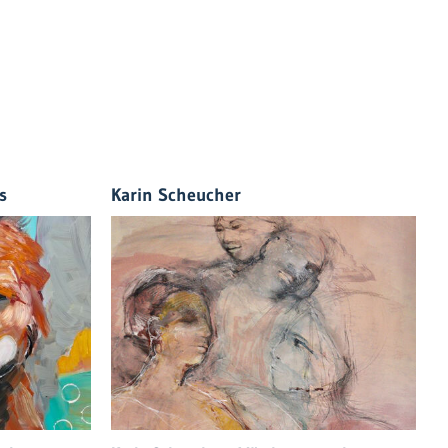
s
Karin Scheucher
G