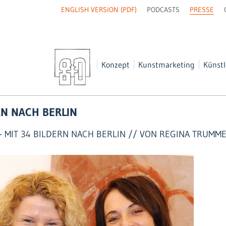
NAVIGATION
ENGLISH VERSION (PDF)
PODCASTS
PRESSE
ÜBERSPRINGEN
Navigation
Konzept
Kunstmarketing
Künstl
überspringen
RN NACH BERLIN
- MIT 34 BILDERN NACH BERLIN // VON REGINA TRUMME