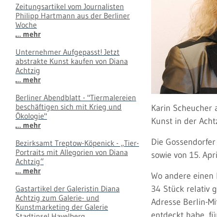
Zeitungsartikel vom Journalisten
Philipp Hartmann aus der Berliner
Woche
… mehr
Unternehmer Aufgepasst! Jetzt
abstrakte Kunst kaufen von Diana
Achtzig
… mehr
Berliner Abendblatt - "Tiermalereien
beschäftigen sich mit Krieg und
Karin Scheucher a
Ökologie"
Kunst in der Achtz
… mehr
Die Gossendorfer 
Bezirksamt Treptow-Köpenick - „Tier-
Portraits mit Allegorien von Diana
sowie von 15. Apri
Achtzig“
… mehr
Wo andere einen K
Gastartikel der Galeristin Diana
34 Stück relativ 
Achtzig zum Galerie- und
Adresse Berlin-Mi
Kunstmarketing der Galerie
entdeckt habe, f
Stadtinsel Havelberg