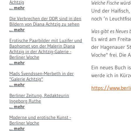
Achtzig
Welche Fische würd
… mehr
Und der Haifisch,
Die Verbrechen der DDR sind in den
noch ‘n Leuchtfis
Bildern von Diana Achtzig zu sehen
… mehr
Was gibt es Neues b
Es wird am Freita
Erotische Paarbilder mit Luzifer und
Baphomet von der Malerin Diana
der Hagenauer Str
Achtzig in der Achtzig-Galerie -
Woche" frei. Die 
Berliner Woche
… mehr
Ein neues Buch i
Mads Svendssen-Merbeth in der
werde ich in Kürze
"Galerie Achtzig"
… mehr
https://www.berl
Berliner Zeitung, Redakteurin
Ingeborg Ruthe
… mehr
Moderne und erotische Kunst -
Berliner Woche
… mehr