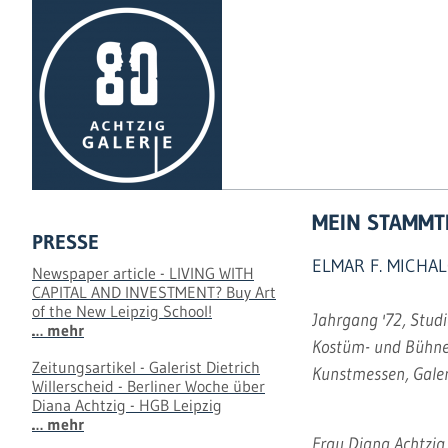
MEIN STAMMTI
PRESSE
ELMAR F. MICHA
Newspaper article - LIVING WITH
CAPITAL AND INVESTMENT? Buy Art
of the New Leipzig School!
Jahrgang '72, Stud
… mehr
Kostüm- und Bühnenb
Zeitungsartikel - Galerist Dietrich
Kunstmessen, Galer
Willerscheid - Berliner Woche über
Diana Achtzig - HGB Leipzig
… mehr
Frau Diana Achtzig, 