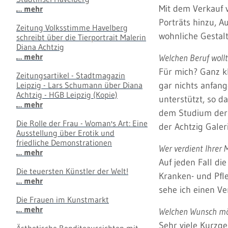
Mit dem Verkauf 
… mehr
Porträts hinzu, A
Zeitung Volksstimme Havelberg
wohnliche Gestal
schreibt über die Tierportrait Malerin
Diana Achtzig
… mehr
Welchen Beruf wollt
Für mich? Ganz kl
Zeitungsartikel - Stadtmagazin
Leipzig - Lars Schumann über Diana
gar nichts anfang
Achtzig - HGB Leipzig (Kopie)
unterstützt, so d
… mehr
dem Studium der 
Die Rolle der Frau - Woman's Art: Eine
der Achtzig Galeri
Ausstellung über Erotik und
friedliche Demonstrationen
Wer verdient Ihrer
… mehr
Auf jeden Fall di
Die teuersten Künstler der Welt!
Kranken- und Pfle
… mehr
sehe ich einen Ve
Die Frauen im Kunstmarkt
… mehr
Welchen Wunsch möc
Sehr viele Kurzge