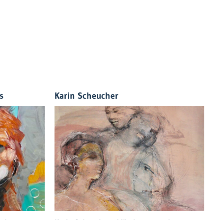
s
Karin Scheucher
G