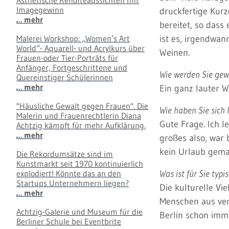
Ästhetische Renditeaussichten mit
Imagegewinn
druckfertige Kurz
… mehr
bereitet, so dass
Malerei Workshop: „Women’s Art
ist es, irgendwan
World“- Aquarell- und Acrylkurs über
Weinen.
Frauen-oder Tier-Porträts für
Anfänger, Fortgeschrittene und
Wie werden Sie gew
Quereinstiger Schülerinnen
… mehr
Ein ganz lauter W
"Häusliche Gewalt gegen Frauen". Die
Wie haben Sie sich 
Malerin und Frauenrechtlerin Diana
Gute Frage. Ich le
Achtzig kämpft für mehr Aufklärung.
… mehr
großes also, war 
kein Urlaub gema
Die Rekordumsätze sind im
Kunstmarkt seit 1970 kontinuierlich
explodiert! Könnte das an den
Was ist für Sie typi
Startups Unternehmern liegen?
Die kulturelle V
… mehr
Menschen aus ver
Achtzig-Galerie und Museum für die
Berlin schon imme
Berliner Schule bei Eventbrite