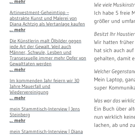
… mehr
Wie viele Musikins
Artinvestment-Geheimtipp –
Ich habe 5 freie 
abstrakte Kunst und Malerei von
größer und umfan
Diana Achtzig als Wertanlage kaufen
… mehr
Besitzt Ihr Hausti
Die Künstlerin malt Ölbilder gegen
Wir hatten früher
jede Art der Gewalt. Weil auch
hat sich auch auf
Männer, Schwule, Lesben und
Transesxuelle immer mehr Opfer von
gehalten, damit es
Gewalttaten werden
… mehr
Welcher Gegenstand
Mein Laptop, ganz
Im kommenden Jahr feiern wir 30
Jahre Mauerfall und
super Kommunikat
Wiedervereinigung
… mehr
Was war das wirkli
Ein Buch über alt
mein Stammtisch-Interview | Jens
Steinberg
nun wirklich kein
… mehr
lachen, ab und z
mein Stammtisch-Interview | Diana