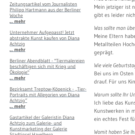
Zeitungsartikel vom Journalisten
Mein jetziger ist
Philipp Hartmann aus der Berliner
gibt es leider nic
Woche
… mehr
Was sollte man über
Unternehmer Aufgepasst! Jetzt
Meine Eltern habe
abstrakte Kunst kaufen von Diana
Achtzig
Metallteilen Hoch
… mehr
geprägt.
Berliner Abendblatt - "Tiermalereien
Wie viele Geburtst
beschäftigen sich mit Krieg und
Ökologie"
Bei uns im Osten 
… mehr
drauf. Für uns K
Bezirksamt Treptow-Köpenick - „Tier-
Warum sollte Ihr U
Portraits mit Allegorien von Diana
Achtzig“
Ich liebe das Kun
… mehr
Kunstwerken in m
Gastartikel der Galeristin Diana
ein echtes Fest f
Achtzig zum Galerie- und
Kunstmarketing der Galerie
Womit haben Sie Ihr
Stadtinsel Havelberg