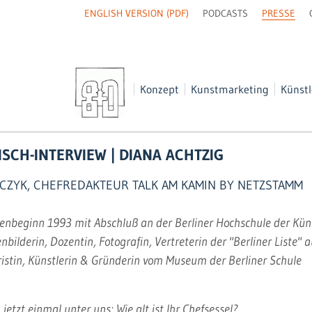
NAVIGATION
ENGLISH VERSION (PDF)
PODCASTS
PRESSE
ÜBERSPRINGEN
Navigation
Konzept
Kunstmarketing
Künstl
überspringen
SCH-INTERVIEW | DIANA ACHTZIG
LCZYK, CHEFREDAKTEUR TALK AM KAMIN BY NETZSTAMM
ienbeginn 1993 mit Abschluß an der Berliner Hochschule der Kün
ilderin, Dozentin, Fotografin, Vertreterin der "Berliner Liste
istin, Künstlerin & Gründerin vom Museum der Berliner Schule
jetzt einmal unter uns: Wie alt ist Ihr Chefsessel?