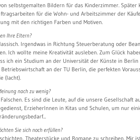
von selbstgemalten Bildern für das Kinderzimmer. Später
uftragsarbeiten für die Wohn- und Arbeitszimmer der Käuf
tung mit den richtigen Farben und Motiven.
en Ihre Eltern?
assisch. Irgendwas in Richtung Steuerberatung oder Beamt
en. Ich wollte meine Kreativität ausleben. Zum Glück hab
ass ich ein Studium an der Universität der Künste in Berli
Betriebswirtschaft an der TU Berlin, die perfekten Vora
e (lacht).
 Meinung nach zu wenig?
e Falschen. Es sind die Leute, auf die unsere Gesellschaft a
gedienst, ErzieherInnen in Kitas und Schulen, um nur eini
ränderungsbedarf...
hten Sie sich noch erfüllen?
schichten, Theaterstücke und Romane zu schreiben. Mir is