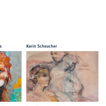
s
Karin Scheucher
G